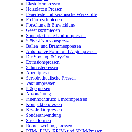
Elastoformpressen
Heizplatten Pressen
Feuerfeste und keramische Werkstoffe
Freiformschmieden
Forschung & Entwicklung
Gesenkschmieden
Superplastische Umformpressen
Stößel-Extrusionspressen
Ballen- und Brammenpressen
Automotive Form- und Abgratpressen
Die Spotting & Try-Out
Extrusionspressen
Schmiedepressen
Abgratpressen
Servohydraulische Pressen​
Vakuumpressen
Prägepressen
Ausbuchtung
Innenhochdruck Umformpressen
Kompaktierpressen
Kryofrakturpressen
Sonderanwendung
Streckformen
Rohrausweitungspressen
RTM-, RIM-, RRIM- und SRIM-Pressen