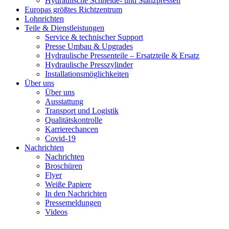
Hydraulische Schneide- und Stanzpressen
Europas größtes Richtzentrum
Lohnrichten
Teile & Dienstleistungen
Service & technischer Support
Presse Umbau & Upgrades
Hydraulische Pressenteile – Ersatzteile & Ersatz
Hydraulische Presszylinder
Installationsmöglichkeiten
Über uns
Über uns
Ausstattung
Transport und Logistik
Qualitätskontrolle
Karrierechancen
Covid-19
Nachrichten
Nachrichten
Broschüren
Flyer
Weiße Papiere
In den Nachrichten
Pressemeldungen
Videos