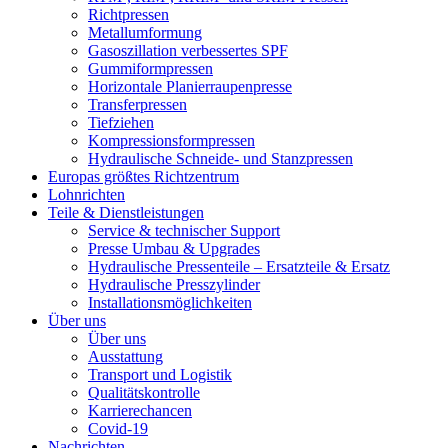
Richtpressen
Metallumformung
Gasoszillation verbessertes SPF
Gummiformpressen
Horizontale Planierraupenpresse
Transferpressen
Tiefziehen
Kompressionsformpressen
Hydraulische Schneide- und Stanzpressen
Europas größtes Richtzentrum
Lohnrichten
Teile & Dienstleistungen
Service & technischer Support
Presse Umbau & Upgrades
Hydraulische Pressenteile – Ersatzteile & Ersatz
Hydraulische Presszylinder
Installationsmöglichkeiten
Über uns
Über uns
Ausstattung
Transport und Logistik
Qualitätskontrolle
Karrierechancen
Covid-19
Nachrichten