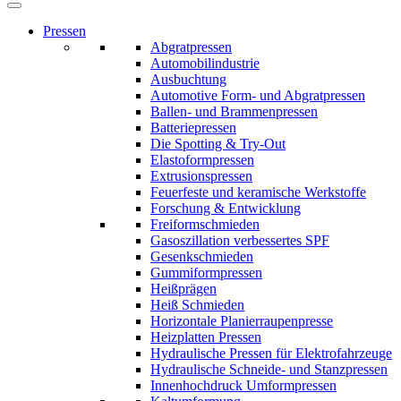
Pressen
Abgratpressen
Automobilindustrie
Ausbuchtung
Automotive Form- und Abgratpressen
Ballen- und Brammenpressen
Batteriepressen
Die Spotting & Try-Out
Elastoformpressen
Extrusionspressen
Feuerfeste und keramische Werkstoffe
Forschung & Entwicklung
Freiformschmieden
Gasoszillation verbessertes SPF
Gesenkschmieden
Gummiformpressen
Heißprägen
Heiß Schmieden
Horizontale Planierraupenpresse
Heizplatten Pressen
Hydraulische Pressen für Elektrofahrzeuge
Hydraulische Schneide- und Stanzpressen
Innenhochdruck Umformpressen