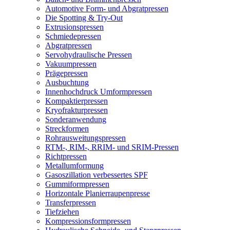
Automotive Form- und Abgratpressen
Die Spotting & Try-Out
Extrusionspressen
Schmiedepressen
Abgratpressen
Servohydraulische Pressen​
Vakuumpressen
Prägepressen
Ausbuchtung
Innenhochdruck Umformpressen
Kompaktierpressen
Kryofrakturpressen
Sonderanwendung
Streckformen
Rohrausweitungspressen
RTM-, RIM-, RRIM- und SRIM-Pressen
Richtpressen
Metallumformung
Gasoszillation verbessertes SPF
Gummiformpressen
Horizontale Planierraupenpresse
Transferpressen
Tiefziehen
Kompressionsformpressen