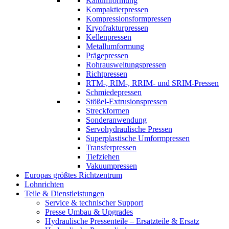
Kaltumformung
Kompaktierpressen
Kompressionsformpressen
Kryofrakturpressen
Kellenpressen
Metallumformung
Prägepressen
Rohrausweitungspressen
Richtpressen
RTM-, RIM-, RRIM- und SRIM-Pressen
Schmiedepressen
Stößel-Extrusionspressen
Streckformen
Sonderanwendung
Servohydraulische Pressen​
Superplastische Umformpressen
Transferpressen
Tiefziehen
Vakuumpressen
Europas größtes Richtzentrum
Lohnrichten
Teile & Dienstleistungen
Service & technischer Support
Presse Umbau & Upgrades
Hydraulische Pressenteile – Ersatzteile & Ersatz