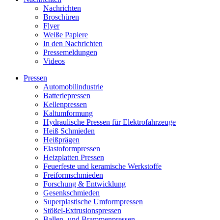
Nachrichten
Broschüren
Flyer
Weiße Papiere
In den Nachrichten
Pressemeldungen
Videos
Pressen
Automobilindustrie
Batteriepressen
Kellenpressen
Kaltumformung
Hydraulische Pressen für Elektrofahrzeuge
Heiß Schmieden
Heißprägen
Elastoformpressen
Heizplatten Pressen
Feuerfeste und keramische Werkstoffe
Freiformschmieden
Forschung & Entwicklung
Gesenkschmieden
Superplastische Umformpressen
Stößel-Extrusionspressen
Ballen- und Brammenpressen