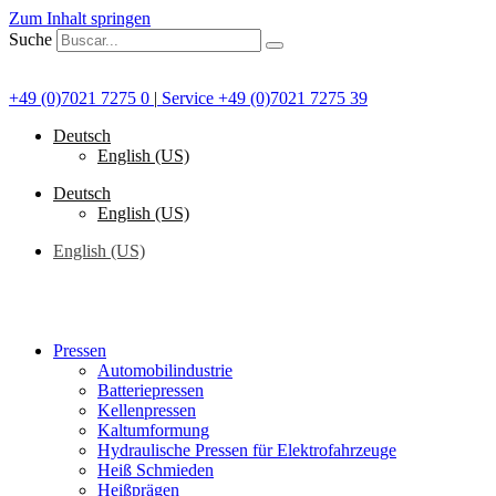
Zum Inhalt springen
Suche
+49 (0)7021 7275 0
|
Service +49 (0)7021 7275 39
Deutsch
English (US)
Deutsch
English (US)
English (US)
Pressen
Automobilindustrie
Batteriepressen
Kellenpressen
Kaltumformung
Hydraulische Pressen für Elektrofahrzeuge
Heiß Schmieden
Heißprägen