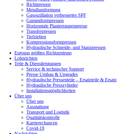
Richtpressen
Metallumformung
Gasoszillation verbessertes SPF
Gummiformpressen
Horizontale Planierraupenpresse
Transferpressen
Tiefziehen
Kompressionsformpressen
Hydraulische Schneide- und Stanzpressen
Europas größtes Richtzentrum
Lohnrichten
Teile & Dienstleistungen
Service & technischer Support
Presse Umbau & Upgrades
Hydraulische Pressenteile – Ersatzteile & Ersatz
Hydraulische Presszylinder
Installationsmöglichkeiten
Über uns
Über uns
Ausstattung
Transport und Logistik
Qualitätskontrolle
Karrierechancen
Covid-19
Nachrichten