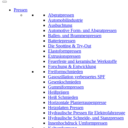
Pressen
Abgratpressen
Automobilindustrie
Ausbuchtung
Automotive Form- und Abgratpressen
Ballen- und Brammenpressen
Batteriepressen
Die Spotting & Try-Out
Elastoformpressen
Extrusionspressen
Feuerfeste und keramische Werkstoffe
Forschung & Entwicklung
Freiformschmieden
Gasoszillation verbessertes SPF
Gesenkschmieden
Gummiformpressen
Heißprägen
Heiß Schmieden
Horizontale Planierraupenpresse
Heizplatten Pressen
Hydraulische Pressen für Elektrofahrzeuge
Hydraulische Schneide- und Stanzpressen
Innenhochdruck Umformpressen