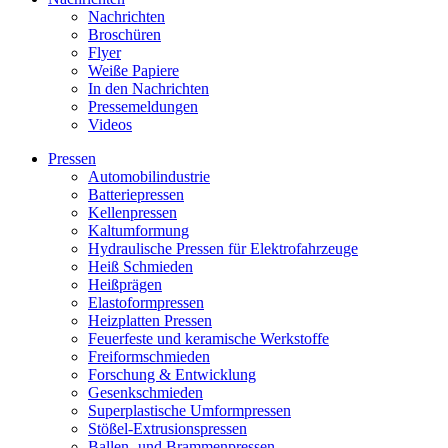
Nachrichten
Broschüren
Flyer
Weiße Papiere
In den Nachrichten
Pressemeldungen
Videos
Pressen
Automobilindustrie
Batteriepressen
Kellenpressen
Kaltumformung
Hydraulische Pressen für Elektrofahrzeuge
Heiß Schmieden
Heißprägen
Elastoformpressen
Heizplatten Pressen
Feuerfeste und keramische Werkstoffe
Freiformschmieden
Forschung & Entwicklung
Gesenkschmieden
Superplastische Umformpressen
Stößel-Extrusionspressen
Ballen- und Brammenpressen