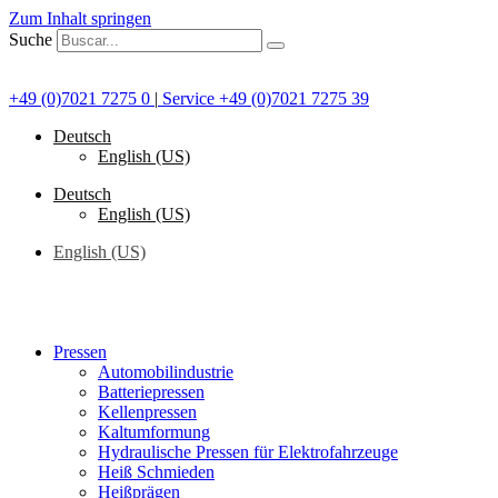
Zum Inhalt springen
Suche
+49 (0)7021 7275 0
|
Service +49 (0)7021 7275 39
Deutsch
English (US)
Deutsch
English (US)
English (US)
Pressen
Automobilindustrie
Batteriepressen
Kellenpressen
Kaltumformung
Hydraulische Pressen für Elektrofahrzeuge
Heiß Schmieden
Heißprägen