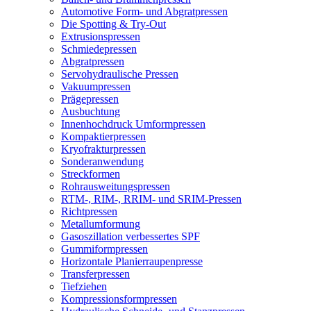
Automotive Form- und Abgratpressen
Die Spotting & Try-Out
Extrusionspressen
Schmiedepressen
Abgratpressen
Servohydraulische Pressen​
Vakuumpressen
Prägepressen
Ausbuchtung
Innenhochdruck Umformpressen
Kompaktierpressen
Kryofrakturpressen
Sonderanwendung
Streckformen
Rohrausweitungspressen
RTM-, RIM-, RRIM- und SRIM-Pressen
Richtpressen
Metallumformung
Gasoszillation verbessertes SPF
Gummiformpressen
Horizontale Planierraupenpresse
Transferpressen
Tiefziehen
Kompressionsformpressen