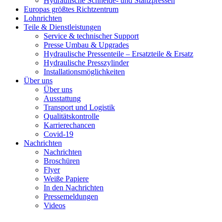
Hydraulische Schneide- und Stanzpressen
Europas größtes Richtzentrum
Lohnrichten
Teile & Dienstleistungen
Service & technischer Support
Presse Umbau & Upgrades
Hydraulische Pressenteile – Ersatzteile & Ersatz
Hydraulische Presszylinder
Installationsmöglichkeiten
Über uns
Über uns
Ausstattung
Transport und Logistik
Qualitätskontrolle
Karrierechancen
Covid-19
Nachrichten
Nachrichten
Broschüren
Flyer
Weiße Papiere
In den Nachrichten
Pressemeldungen
Videos