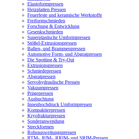
Elastoformpressen
Heizplatten Pressen
Feuerfeste und keramische Werkstoffe
Freiformschmieden
Forschung & Entwicklung
Gesenkschmieden
Superplastische Umformpressen
Stößel-Extrusionspressen
Ballen- und Brammenpressen
Automotive Form- und Abgratpressen
Die Spotting & Try-Out
Extrusionspressen
Schmiedepressen
Abgratpressen
Servohydraulische Pressen​
Vakuumpressen
Prägepressen
Ausbuchtung
Innenhochdruck Umformpressen
Kompaktierpressen
Kryofrakturpressen
Sonderanwendung
Streckformen
Rohrausweitungspressen
RTM-, RIM-, RRIM- und SRIM-Pressen