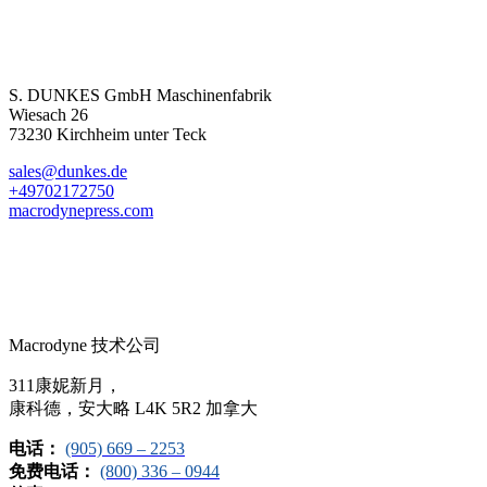
S. DUNKES GmbH Maschinenfabrik
Wiesach 26
73230 Kirchheim unter Teck
sales@dunkes.de
+49702172750
macrodynepress.com
Macrodyne 技术公司
311康妮新月，
康科德，安大略 L4K 5R2 加拿大
电话：
(905) 669 – 2253
免费电话：
(800) 336 – 0944