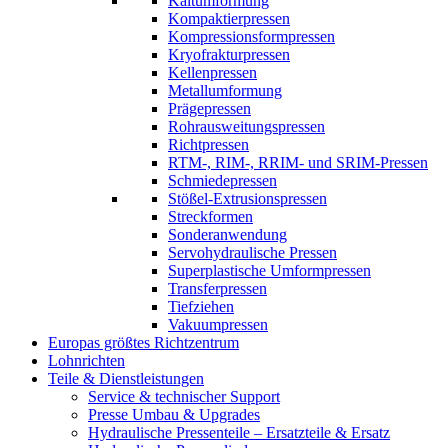
Kaltumformung
Kompaktierpressen
Kompressionsformpressen
Kryofrakturpressen
Kellenpressen
Metallumformung
Prägepressen
Rohrausweitungspressen
Richtpressen
RTM-, RIM-, RRIM- und SRIM-Pressen
Schmiedepressen
Stößel-Extrusionspressen
Streckformen
Sonderanwendung
Servohydraulische Pressen​
Superplastische Umformpressen
Transferpressen
Tiefziehen
Vakuumpressen
Europas größtes Richtzentrum
Lohnrichten
Teile & Dienstleistungen
Service & technischer Support
Presse Umbau & Upgrades
Hydraulische Pressenteile – Ersatzteile & Ersatz