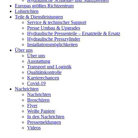
Hydraulische Schneide- und Stanzpressen
Europas größtes Richtzentrum
Lohnrichten
Teile & Dienstleistungen
Service & technischer Support
Presse Umbau & Upgrades
Hydraulische Pressenteile – Ersatzteile & Ersatz
Hydraulische Presszylinder
Installationsmöglichkeiten
Über uns
Über uns
Ausstattung
Transport und Logistik
Qualitätskontrolle
Karrierechancen
Covid-19
Nachrichten
Nachrichten
Broschüren
Flyer
Weiße Papiere
In den Nachrichten
Pressemeldungen
Videos