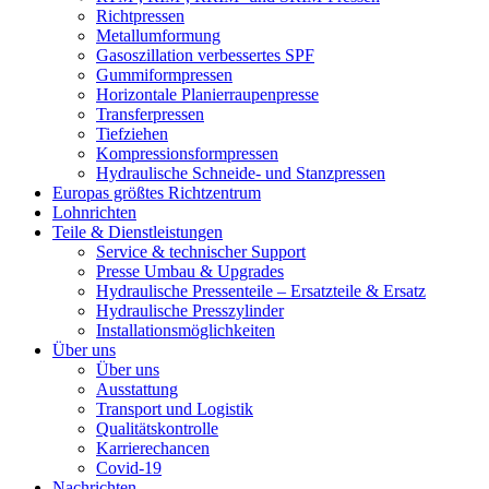
Richtpressen
Metallumformung
Gasoszillation verbessertes SPF
Gummiformpressen
Horizontale Planierraupenpresse
Transferpressen
Tiefziehen
Kompressionsformpressen
Hydraulische Schneide- und Stanzpressen
Europas größtes Richtzentrum
Lohnrichten
Teile & Dienstleistungen
Service & technischer Support
Presse Umbau & Upgrades
Hydraulische Pressenteile – Ersatzteile & Ersatz
Hydraulische Presszylinder
Installationsmöglichkeiten
Über uns
Über uns
Ausstattung
Transport und Logistik
Qualitätskontrolle
Karrierechancen
Covid-19
Nachrichten