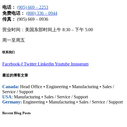
电话：
(905) 669 – 2253
免费电话：
(800) 336 – 0944
传真：
(905) 669 – 0936
营业时间：美国东部时间上午 8:30 – 下午 5:00
周一至周五
联系我们
Facebook-f
Twitter
Linkedin
Youtube
Instagram
最近的博客文章
Canada:
Head Office • Engineering • Manufacturing • Sales /
Service / Support
USA
: Manufacturing • Sales / Service / Support
Germany:
Engineering • Manufacturing • Sales / Service / Support
Recent Blog Posts