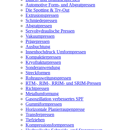
Automotive Form- und Abgratpressen
Die Spotting & Try-Out
Extrusionspressen
Schmiedepressen
Abgratpressen
Servohydraulische Pressen​
Vakuumpressen
Prägepressen
Ausbuchtung
Innenhochdruck Umformpressen
Kompaktierpressen
Kryofrakturpressen
Sonderanwendung
Streckformen
Rohrausweitungspressen
RTM-, RIM-, RRIM- und SRIM-Pressen
Richtpressen
Metallumformung
Gasoszillation verbessertes SPF
Gummiformpressen
Horizontale Planierraupenpresse
Transferpressen
Tiefziehen
Kompressionsformpressen