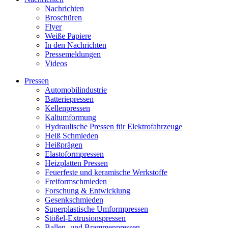
Nachrichten
Broschüren
Flyer
Weiße Papiere
In den Nachrichten
Pressemeldungen
Videos
Pressen
Automobilindustrie
Batteriepressen
Kellenpressen
Kaltumformung
Hydraulische Pressen für Elektrofahrzeuge
Heiß Schmieden
Heißprägen
Elastoformpressen
Heizplatten Pressen
Feuerfeste und keramische Werkstoffe
Freiformschmieden
Forschung & Entwicklung
Gesenkschmieden
Superplastische Umformpressen
Stößel-Extrusionspressen
Ballen- und Brammenpressen