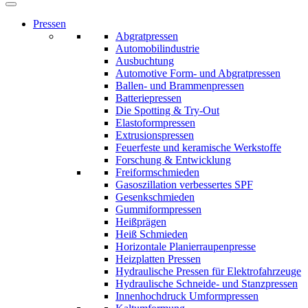
Pressen
Abgratpressen
Automobilindustrie
Ausbuchtung
Automotive Form- und Abgratpressen
Ballen- und Brammenpressen
Batteriepressen
Die Spotting & Try-Out
Elastoformpressen
Extrusionspressen
Feuerfeste und keramische Werkstoffe
Forschung & Entwicklung
Freiformschmieden
Gasoszillation verbessertes SPF
Gesenkschmieden
Gummiformpressen
Heißprägen
Heiß Schmieden
Horizontale Planierraupenpresse
Heizplatten Pressen
Hydraulische Pressen für Elektrofahrzeuge
Hydraulische Schneide- und Stanzpressen
Innenhochdruck Umformpressen