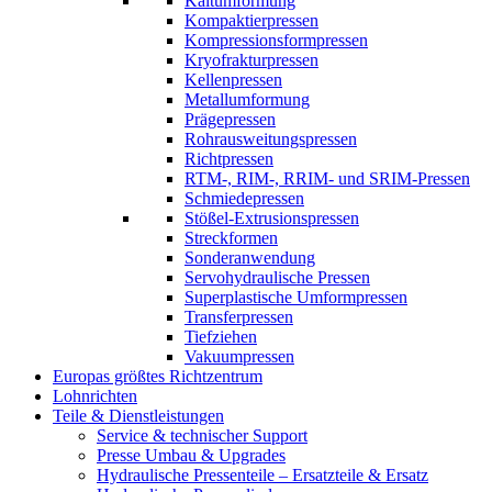
Kaltumformung
Kompaktierpressen
Kompressionsformpressen
Kryofrakturpressen
Kellenpressen
Metallumformung
Prägepressen
Rohrausweitungspressen
Richtpressen
RTM-, RIM-, RRIM- und SRIM-Pressen
Schmiedepressen
Stößel-Extrusionspressen
Streckformen
Sonderanwendung
Servohydraulische Pressen​
Superplastische Umformpressen
Transferpressen
Tiefziehen
Vakuumpressen
Europas größtes Richtzentrum
Lohnrichten
Teile & Dienstleistungen
Service & technischer Support
Presse Umbau & Upgrades
Hydraulische Pressenteile – Ersatzteile & Ersatz