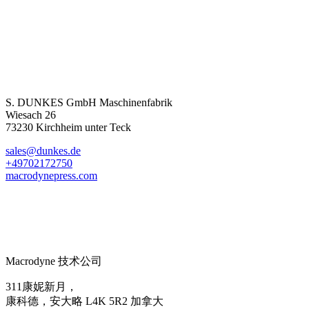
S. DUNKES GmbH Maschinenfabrik
Wiesach 26
73230 Kirchheim unter Teck
sales@dunkes.de
+49702172750
macrodynepress.com
Macrodyne 技术公司
311康妮新月，
康科德，安大略 L4K 5R2 加拿大