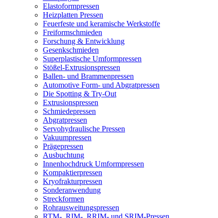
Elastoformpressen
Heizplatten Pressen
Feuerfeste und keramische Werkstoffe
Freiformschmieden
Forschung & Entwicklung
Gesenkschmieden
Superplastische Umformpressen
Stößel-Extrusionspressen
Ballen- und Brammenpressen
Automotive Form- und Abgratpressen
Die Spotting & Try-Out
Extrusionspressen
Schmiedepressen
Abgratpressen
Servohydraulische Pressen​
Vakuumpressen
Prägepressen
Ausbuchtung
Innenhochdruck Umformpressen
Kompaktierpressen
Kryofrakturpressen
Sonderanwendung
Streckformen
Rohrausweitungspressen
RTM-, RIM-, RRIM- und SRIM-Pressen