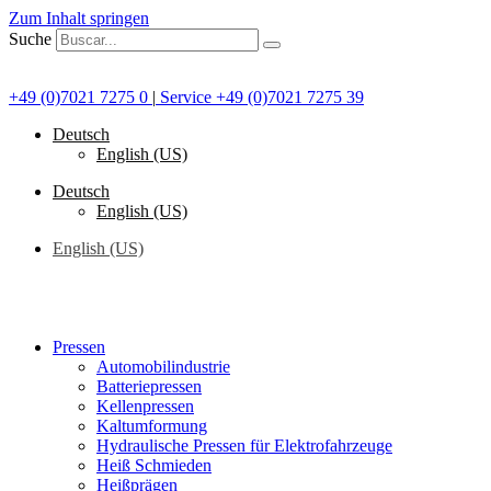
Zum Inhalt springen
Suche
+49 (0)7021 7275 0
|
Service +49 (0)7021 7275 39
Deutsch
English (US)
Deutsch
English (US)
English (US)
Pressen
Automobilindustrie
Batteriepressen
Kellenpressen
Kaltumformung
Hydraulische Pressen für Elektrofahrzeuge
Heiß Schmieden
Heißprägen