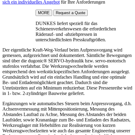
sich ein individuelles Angebot
für Ihre Anforderungen
MORE
DUNKES liefert speziell für das
Schienenverkehrswesen die erforderlichen
Räderauf- und -abziehpressen in
unterschiedlichsten Presskraftgrößen.
Der eigentliche Kraft-Weg-Verlauf beim Aufpressvorgang wird
gemessen, aufgezeichnet und dokumentiert. Sämtliche Bewegungen
sind über die dugonic® SERVO-hydraulik bzw. servo-motorisch
stufenlos verfahrbar. Die Werkzeugwechselteile werden
entsprechend den werkstückspezifischen Anforderungen ausgelegt.
Grundsätzlich wird auf ein einfaches Handling und eine optimale
Be- und Entlademöglichkeit geachtet. Dadurch sind die
Umrüstzeiten auf ein Minimum reduzierbar. Diese Pressenreihe wird
in 1- bzw. 2-zylindriger Bauweise geliefert.
Ergänzungen wie automatisches Steuern beim Anpressvorgang, d.h.
Achsenvermessung mit Mittenpositionierung, Messung des
Abstandes Laufrad zu Achse, Messung des Abstandes der beiden
Laufräder, sowie Krananlage zum Be- und Entladen des Radsatzes,
Werkzeuglager mit Hebehilfen zur Realisierung von kurzen
Werkzeugwechselzeiten wie auch das gesamte Engineering unserer